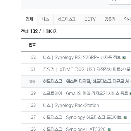
제품정보 분류 목록
전체
나스
하드디스크
CCTV
공유기
악
전체
132
/ 1 페이지
번호
번호
132
나스
Synology RS1226RP+ 신제품 정보
번호
131
공유기
ipTIME 공유기 USB 저장장치 파트션/포
하드디스크
웨스턴 디지털, 하드디스크 대규모 AI 
열람
번호
129
소프트웨어
Gmail의 메일 가져오기 서비스 종료
번호
128
나스
Synology RackStation
번호
127
하드디스크
Synology 하드디스크 드라이브
번호
126
하드디스크
Synology HAT5320