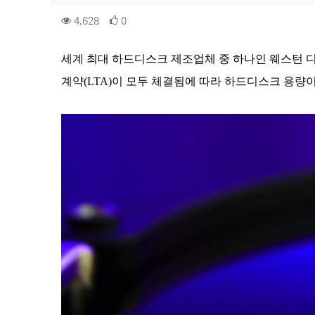
컨텐츠 정보
조회
추천
4,628
0
본문
세계 최대 하드디스크 제조업체 중 하나인 웨스턴 디
계약(LTA)이 모두 체결됨에 따라 하드디스크 용량