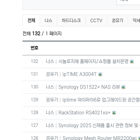
제품정보 분류 목록
전체
나스
하드디스크
CCTV
공유기
악
전체
132
/ 1 페이지
번호
번호
132
나스
시놀로지에 홈페이지/쇼핑몰 설치운영
번호
131
공유기
ipTIME A3004T
번호
130
나스
Synology DS1522+ NAS 리뷰
번호
129
공유기
iptime 와이파이6로 업그레이드된 공간절약 
번호
128
나스
RackStation RS4021xs+
번호
127
나스
Synology 2025 신제품 출시 관련 정보 
번호
126
공유기
Synology Mesh Router MR2200ac