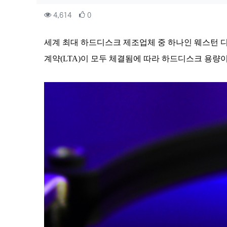
컨텐츠 정보
조회
추천
4,614
0
본문
세계 최대 하드디스크 제조업체 중 하나인 웨스턴 디
계약(LTA)이 모두 체결됨에 따라 하드디스크 용량