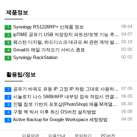
제품정보
등록일
08.04
Synology RS1226RP+ 신제품 정보
1
등록일
04.07
ipTIME 공유기 USB 저장장치 파트션/포맷 기능 추가 및 BTRFS 포맷방식 지원소식
2
등록일
02.19
웨스턴 디지털, 하드디스크 대규모 AI 관련 계약 발표 향후 가격 급등 예상
3
등록일
02.05
Gmail의 메일 가져오기 서비스 종료
4
등록일
02.02
Synology RackStation
5
활용팁/정보
등록일
07.05
공유기 바꿔도 유동 IP 고정 IP 처럼 그대로 사용하는 방법
1
등록일
06.05
시놀로지 나스 SMB/AFP 내부망 접속 작업시 연결 끊김 현상 해결 방법
2
등록일
05.30
인텔 칩셋 기반의 포토샵(PhotoShop) 애플 M계열의 실리콘(Apple Silicon) 칩 에서 사용하는 방법
3
등록일
05.09
구형 맥 빅서 이후 최신 OS버전 설치방법
4
등록일
04.05
Active Backup for Google Workspace 세팅방법
5
이용약관
이용안내
문의하기
PC버전