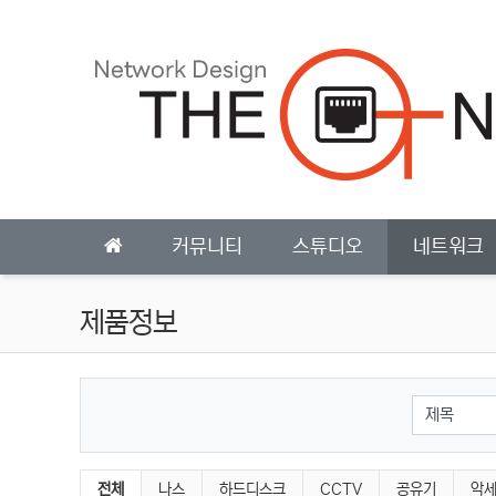
상단 네비
메인 메뉴
커뮤니티
스튜디오
네트워크
제품정보
검색대상
제품정보 분류 목록
전체
나스
하드디스크
CCTV
공유기
악