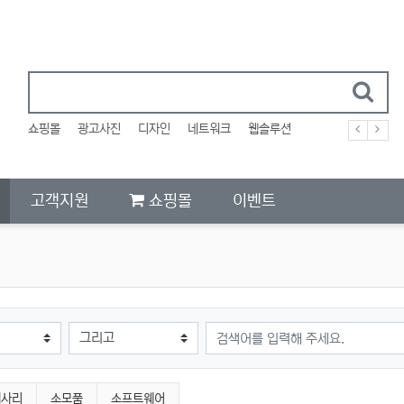
쇼핑몰
광고사진
디자인
네트워크
웹솔루션
고객지원
쇼핑몰
이벤트
검색어
세사리
소모품
소프트웨어