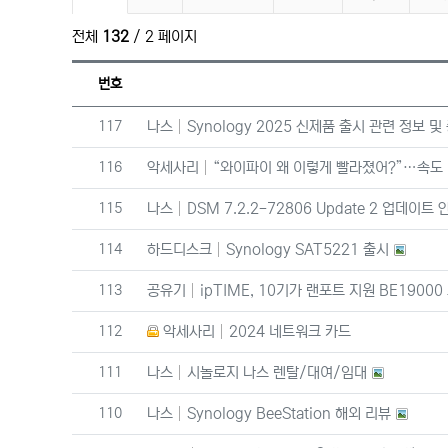
전체
132
/ 2 페이지
번호
번호
117
나스
Synology 2025 신제품 출시 관련 정보 
번호
116
악세사리
“와이파이 왜 이렇게 빨라졌어?”…속도 
번호
115
나스
DSM 7.2.2-72806 Update 2 업데이트 
번호
114
하드디스크
Synology SAT5221 출시
번호
113
공유기
ipTIME, 10기가 랜포트 지원 BE1900
번호
112
악세사리
2024 네트워크 카드
번호
111
나스
시놀로지 나스 렌탈/대여/임대
번호
110
나스
Synology BeeStation 해외 리뷰