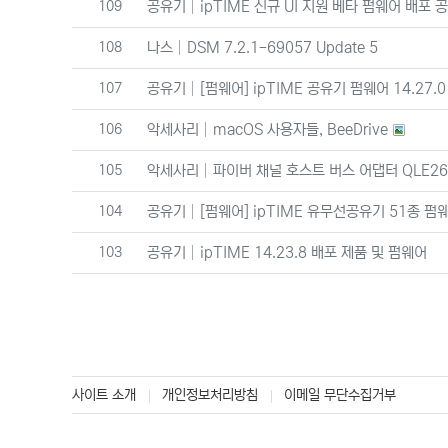
번호
109
공유기
ipTIME 신규 UI 지원 베타 펌웨어 배포 
번호
108
나스
DSM 7.2.1-69057 Update 5
번호
107
공유기
[펌웨어] ipTIME 공유기 펌웨어 14.27.0
번호
106
악세사리
macOS 사용자들, BeeDrive
번호
105
악세사리
파이버 채널 호스트 버스 어댑터 QLE26
번호
104
공유기
[펌웨어] ipTIME 유무선공유기 51종 펌웨어
번호
103
공유기
ipTIME 14.23.8 배포 제품 및 펌웨어
사이트 소개
개인정보처리방침
이메일 무단수집거부