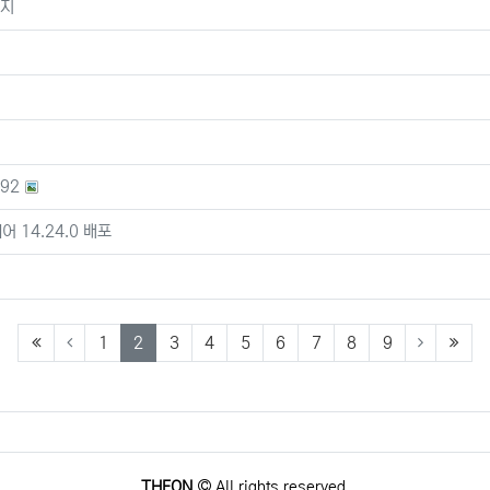
공지
92
 14.24.0 배포
(first)
(current)
(last
1
2
3
4
5
6
7
8
9
THEON
All rights reserved.