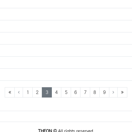
(first)
(current)
(last
1
2
3
4
5
6
7
8
9
THEON
All rights reserved.