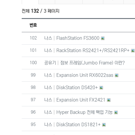
전체
132
/ 3 페이지
번호
번호
102
나스
FlashStation FS3600
번호
101
나스
RackStation RS2421+​/​RS2421RP+
번호
100
공유기
점보 프레임(Jumbo Frame) 이란?
번호
99
나스
Expansion Unit RX6022sas
번호
98
나스
DiskStation DS420+
번호
97
나스
Expansion Unit FX2421
번호
96
나스
Hyper Backup 전체 백업 기능
번호
95
나스
DiskStation DS1821+