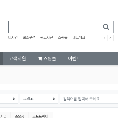
디자인
웹솔루션
광고사진
쇼핑몰
네트워크
고객지원
쇼핑몰
이벤트
검색어
세사리
소모품
소프트웨어