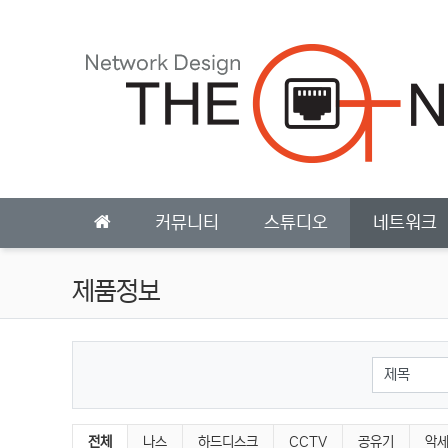
상단 네비
메인 메뉴
커뮤니티
스튜디오
네트워크
제품정보
검색대상
제품정보 분류 목록
전체
나스
하드디스크
CCTV
공유기
악