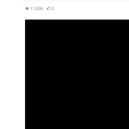
컨텐츠 정보
조회
추천
17,636
0
본문