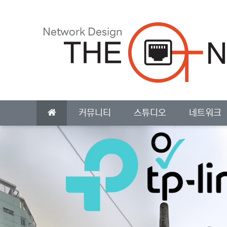
상단 네비
메인 메뉴
커뮤니티
스튜디오
네트워크